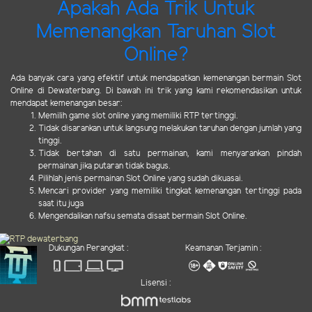
Apakah Ada Trik Untuk
Memenangkan Taruhan Slot
Online?
Ada banyak cara yang efektif untuk mendapatkan kemenangan bermain Slot
Online di Dewaterbang. Di bawah ini trik yang kami rekomendasikan untuk
mendapat kemenangan besar:
Memilih game slot online yang memiliki RTP tertinggi.
Tidak disarankan untuk langsung melakukan taruhan dengan jumlah yang
tinggi.
Tidak bertahan di satu permainan, kami menyarankan pindah
permainan jika putaran tidak bagus.
Pilihlah jenis permainan Slot Online yang sudah dikuasai.
Mencari provider yang memiliki tingkat kemenangan tertinggi pada
saat itu juga
Mengendalikan nafsu semata disaat bermain Slot Online.
Dukungan Perangkat :
Keamanan Terjamin :
Lisensi :