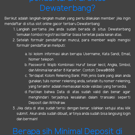
Dewaterbang?
Berikut adalah langkah-langkah mudah yang perlu dilakukan member jika ingin
mendaftar di situs slot online gacor terbaru Dewaterbang:
Langkah pertama jika anda sudah berada di situs Dewaterbang
temukan tombol registrasi/daftar biasa terletak pada kanan atas.
Setelah formulir pendaftaran muncul, para member wajib mengisi
formulir pendaftaran meliputi:
Isi kolom informasi akun berupa Username, Kata Sandi, Email,
Nomer telepon
Password: Wajib Kombinasi Huruf besar kecil, Angka, Simbol,
dan Minimal karakter 8 Karakter. Contoh: Dewa@888
Terdapat Kolom Rekening Bank: Pilih jenis bank yang akan anda
gunakan, tulis nomer rekening anda, setelah itu nomer rekening,
yang terakhir adalah memasukan kode validasi yang tersedia.
Pastikan bahwa Data di atas sudah valid dan benar agar
menghindari terjadinya kesalahan dalam transaksi seperti
Deposit dan Withdraw.
Jika data di atas sudah terisi dengan benar, silahkan setujui atau klik
submit. Akun anda sudah dibuat, artinya anda sudah bisa langsung login
dan bermain!
Berapa sih Minimal Deposit di