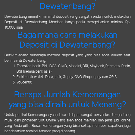
Dewaterbang?
Dewaterbang memiliki minimal deposit yang sangat rendah, untuk melakukan
Deposit di Dewaterbang Member hanya perlu mengeluarkan minimal Rp.
10.000 saja.
Bagaimana cara melakukan
Deposit di Dewaterbang?
Berikut adalah beberapa metode deposit yang yang bisa anda lakukan saat
bermain di Dewaterbang:
Transfer bank: BNI, BCA, CIMB, Mandiri, BRI, Maybank, Permata, Panin,
BSI (semua bank asia)
Elektronik wallet: Dana, Link, Gopay, OVO, Shopeepay dan QRIS
Voucer88
Berapa Jumlah Kemenangan
yang bisa diraih untuk Menang?
Untuk perihal Kemenangan yang bisa didapat sangat bervariasi tergantung
mulai dari provider Slot Online yang akan anda mainkan dan jenis judi online
yang Anda pilih. Besar kemenangan yang bisa setiap member dapatkan juga
berdasarkan nominal taruhan yang dipasang.