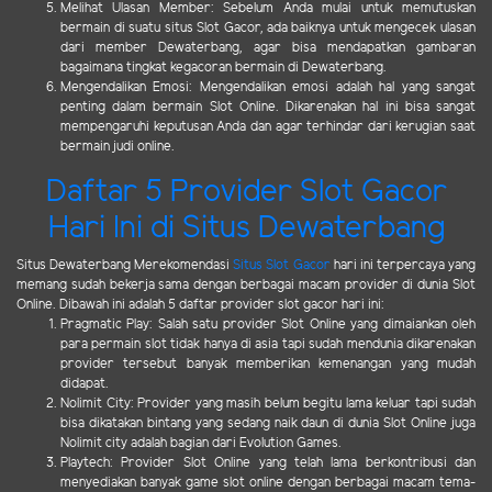
Melihat Ulasan Member: Sebelum Anda mulai untuk memutuskan
bermain di suatu situs Slot Gacor, ada baiknya untuk mengecek ulasan
dari member Dewaterbang, agar bisa mendapatkan gambaran
bagaimana tingkat kegacoran bermain di Dewaterbang.
Mengendalikan Emosi: Mengendalikan emosi adalah hal yang sangat
penting dalam bermain Slot Online. Dikarenakan hal ini bisa sangat
mempengaruhi keputusan Anda dan agar terhindar dari kerugian saat
bermain judi online.
Daftar 5 Provider Slot Gacor
Hari Ini di Situs Dewaterbang
Situs Dewaterbang Merekomendasi
Situs Slot Gacor
hari ini terpercaya yang
memang sudah bekerja sama dengan berbagai macam provider di dunia Slot
Online. Dibawah ini adalah 5 daftar provider slot gacor hari ini:
Pragmatic Play: Salah satu provider Slot Online yang dimaiankan oleh
para permain slot tidak hanya di asia tapi sudah mendunia dikarenakan
provider tersebut banyak memberikan kemenangan yang mudah
didapat.
Nolimit City: Provider yang masih belum begitu lama keluar tapi sudah
bisa dikatakan bintang yang sedang naik daun di dunia Slot Online juga
Nolimit city adalah bagian dari Evolution Games.
Playtech: Provider Slot Online yang telah lama berkontribusi dan
menyediakan banyak game slot online dengan berbagai macam tema-