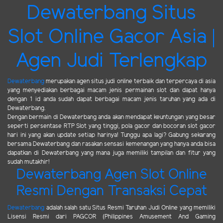
Dewaterbang Situs
Slot Online Gacor Asia |
Agen Judi Terlengkap
Dewaterbang
merupakan agen situs judi online terbaik dan terpercaya di asia
yang menyediakan berbagai macam jenis permainan slot dan dapat hanya
dengan 1 id anda sudah dapat berbagai macam jenis taruhan yang ada di
Dewaterbang.
Dengan bermain di Dewaterbang anda akan mendapat keuntungan yang besar
seperti persentase RTP Slot yang tinggi, pola gacor dan bocoran slot gacor
hari ini yang akan update setiap harinya! Tunggu apa lagi? Gabung sekarang
bersama Dewaterbang dan rasakan sensasi kemenangan yang hanya anda bisa
dapatkan di Dewaterbang yang mana juga memiliki tampilan dan fitur yang
sudah mutakhir!
Dewaterbang Agen Slot Online
Resmi Dengan Transaksi Cepat
Dewaterbang
adalah salah satu Situs Resmi Taruhan Judi Online yang memiliki
Lisensi Resmi dari PAGCOR (Philippines Amusement And Gaming