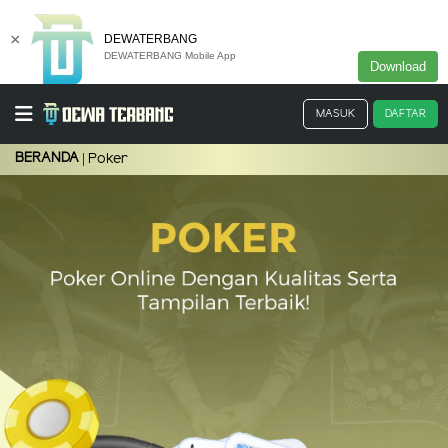
×
DEWATERBANG
DEWATERBANG Mobile App
Download
MASUK
DAFTAR
BERANDA
Poker