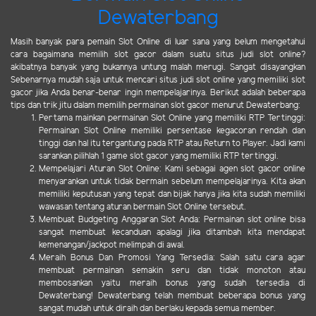
Dewaterbang
Masih banyak para pemain Slot Online di luar sana yang belum mengetahui
cara bagaimana memilih slot gacor dalam suatu situs judi slot online?
akibatnya banyak yang bukannya untung malah merugi. Sangat disayangkan
Sebenarnya mudah saja untuk mencari situs judi slot online yang memiliki slot
gacor jika Anda benar-benar ingin mempelajarinya. Berikut adalah beberapa
tips dan trik jitu dalam memilih permainan slot gacor menurut Dewaterbang:
Pertama mainkan permainan Slot Online yang memiliki RTP Tertinggi:
Permainan Slot Online memiliki persentase kegacoran rendah dan
tinggi dan hal itu tergantung pada RTP atau Return to Player. Jadi kami
sarankan pilihlah 1 game slot gacor yang memiliki RTP tertinggi.
Mempelajari Aturan Slot Online: Kami sebagai agen slot gacor online
menyarankan untuk tidak bermain sebelum mempelajarinya. Kita akan
memiliki keputusan yang tepat dan bijak hanya jika kita sudah memiliki
wawasan tentang aturan bermain Slot Online tersebut.
Membuat Budgeting Anggaran Slot Anda: Permainan slot online bisa
sangat membuat kecanduan apalagi jika ditambah kita mendapat
kemenangan/jackpot melimpah di awal.
Meraih Bonus Dan Promosi Yang Tersedia: Salah satu cara agar
membuat permainan semakin seru dan tidak monoton atau
membosankan yaitu meraih bonus yang sudah tersedia di
Dewaterbang! Dewaterbang telah membuat beberapa bonus yang
sangat mudah untuk diraih dan berlaku kepada semua member.