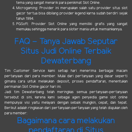
tema yang sangat menarik para penikmat Slot Online.
Microgaming: Provider ini merupakan salah satu provider situs slot
gacor tertua bisa dibilang provider legend karna sudah berdiri sejak
tahun 1994.
PGSoft: Provider Slot Online yang memiliki grafis yang sangat
memukau sehingga menarik para sloter mania untuk memainkannya.
FAQ – Tanya Jawab Seputar
Situs Judi Online Terbaik
Dewaterbang
Tim Customer Service kami setiap hari menerima berbagai macam
pertanyaan dari para member. Mulai dari pertanyaan yang dasar seperti
gimana cara untuk melakukan deposit, proses pendaftaran, menentukan
permainan Slot Online gacor hari ini.
Jadi tim Dewaterbang telah meringkas semua pertanyaan-pertanyaan
tersebut di sini, karena kami sebagai agen penyedia game slot online
mempunyai visi yaitu melayani dengan sebaik mungkin, cepat, dan tepat.
Berikut adalah ringkasan dari pertanyaan-pertanyaan yang telah diajukan oleh
para member:
Bagaimana cara melakukan
pendaftaran di Situs